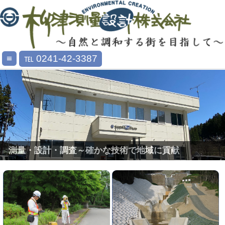
≡
℡ 0241-42-3387
測量・設計・調査～確かな技術で地域に貢献