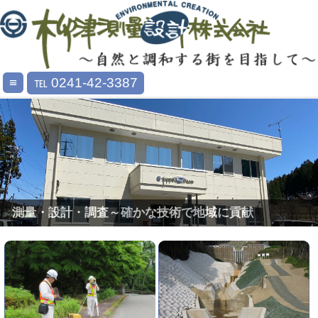
≡
℡ 0241-42-3387
測量・設計・調査～確かな技術で地域に貢献